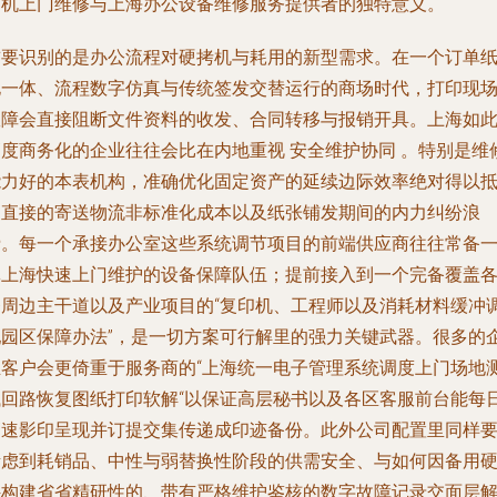
印机上门维修与上海办公设备维修服务提供者的独特意义。
首要识别的是办公流程对硬拷机与耗用的新型需求。在一个订单
电一体、流程数字仿真与传统签发交替运行的商场时代，打印现
故障会直接阻断文件资料的收发、合同转移与报销开具。上海如
高度商务化的企业往往会比在内地重视 安全维护协同 。特别是维
能力好的本表机构，准确优化固定资产的延续边际效率绝对得以
扣直接的寄送物流非标准化成本以及纸张铺发期间的内力纠纷浪
费。每一个承接办公室这些系统调节项目的前端供应商往往常备
批上海快速上门维护的设备保障队伍；提前接入到一个完备覆盖
条周边主干道以及产业项目的“复印机、工程师以及消耗材料缓冲
配园区保障办法”，是一切方案可行解里的强力关键武器。很多的
业客户会更倚重于服务商的“上海统一电子管理系统调度上门场地
试回路恢复图纸打印软解“以保证高层秘书以及各区客服前台能每
高速影印呈现并订提交集传递成印迹备份。此外公司配置里同样
考虑到耗销品、中性与弱替换性阶段的供需安全、与如何因备用
件构建省省精研性的、带有严格维护鉴核的数字故障记录交面层